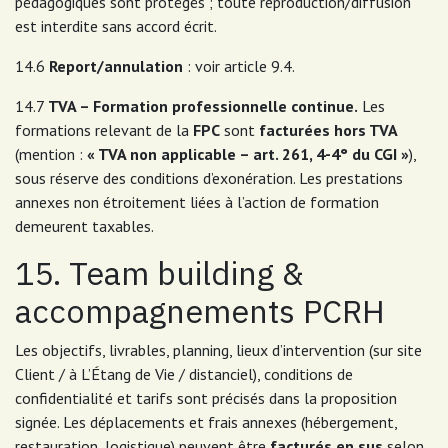
pédagogiques sont protégés ; toute reproduction/diffusion
est interdite sans accord écrit.
14.6
Report/annulation
: voir article 9.4.
14.7
TVA – Formation professionnelle continue.
Les
formations relevant de la
FPC
sont
facturées hors TVA
(mention :
« TVA non applicable – art. 261, 4-4° du CGI »
),
sous réserve des conditions d’exonération. Les prestations
annexes non étroitement liées à l’action de formation
demeurent taxables.
15. Team building &
accompagnements PCRH
Les objectifs, livrables, planning, lieux d’intervention (sur site
Client / à L’Étang de Vie / distanciel), conditions de
confidentialité et tarifs sont précisés dans la proposition
signée. Les déplacements et frais annexes (hébergement,
restauration, logistique) peuvent être
facturés en sus
selon