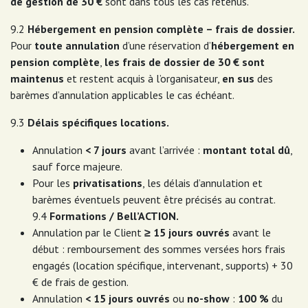
de gestion de 30 €
sont dans tous les cas retenus.
9.2
Hébergement en pension complète – frais de dossier.
Pour
toute annulation
d’une réservation d’
hébergement en
pension complète
,
les frais de dossier de 30 € sont
maintenus
et restent acquis à l’organisateur,
en sus
des
barèmes d’annulation applicables le cas échéant.
9.3
Délais spécifiques locations.
Annulation
< 7 jours
avant l’arrivée :
montant total dû
,
sauf force majeure.
Pour les
privatisations
, les délais d’annulation et
barèmes éventuels peuvent être précisés au contrat.
9.4
Formations / Bell’ACTION.
Annulation par le Client
≥ 15 jours ouvrés
avant le
début : remboursement des sommes versées hors frais
engagés (location spécifique, intervenant, supports) + 30
€ de frais de gestion.
Annulation
< 15 jours ouvrés
ou
no-show
:
100 %
du