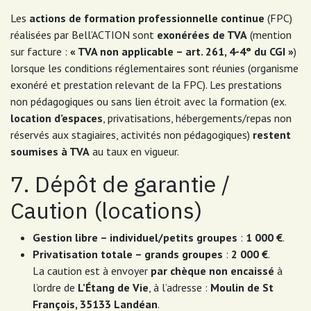
Les
actions de formation professionnelle continue
(FPC)
réalisées par Bell’ACTION sont
exonérées de TVA
(mention
sur facture :
« TVA non applicable – art. 261, 4-4° du CGI »
)
lorsque les conditions réglementaires sont réunies (organisme
exonéré et prestation relevant de la FPC). Les prestations
non pédagogiques ou sans lien étroit avec la formation (ex.
location d’espaces
, privatisations, hébergements/repas non
réservés aux stagiaires, activités non pédagogiques)
restent
soumises à TVA
au taux en vigueur.
7. Dépôt de garantie /
Caution (locations)
Gestion libre – individuel/petits groupes
:
1 000 €
.
Privatisation totale – grands groupes
:
2 000 €
.
La caution est à envoyer
par chèque non encaissé
à
l’ordre de
L’Étang de Vie
, à l’adresse :
Moulin de St
François, 35133 Landéan
.