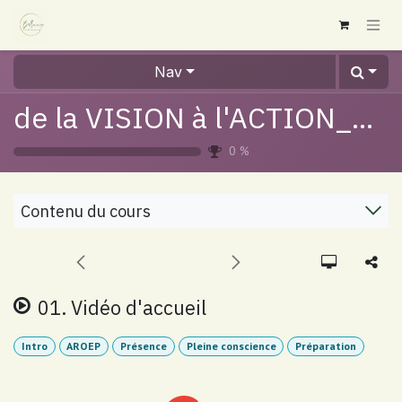
Se rendre au contenu
Nav
de la VISION à l'ACTION_Espace_Nadia B.
0
%
Contenu du cours
01. Vidéo d'accueil
Intro
AROEP
Présence
Pleine conscience
Préparation